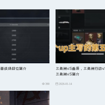
核心在于
用意识弥补反应，用策略对抗枪法
。对于普通玩
移动轨迹的交汇点进行打击。
路线。
全面战场段位简介
三角洲V5画质，三角洲行动V
三角洲V5简介
准敌人可能出现的高度和角度。
390
2026-01-14
后立即移动并开枪，形成肌肉记忆。