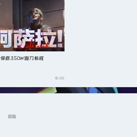
从而暴露其位置。
保底350W跑刀教程
误判你的进攻方向。
的玩家，可以利用其习惯进行反制。
341
移动轨迹。