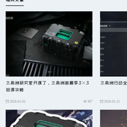
视频中提到的“更适合水平一般的普通人的焚决”，
策略：
1. 提前枪：预判的艺术
原理
：在敌人出现前开枪，利用子弹飞行速度和敌人
技巧
：
听声辨位
：通过脚步声和环境音判断敌人可能的移动
三角洲研究室开课了，三角洲新赛季3×3
三角洲行动
逃课攻略
卡点预瞄
：在转角、门后等关键位置，提前将准星对
2026-02-02
387
2026-01-21
练习方法
：在训练场或实战中，刻意练习在听到声音
2. 骗枪：心理战