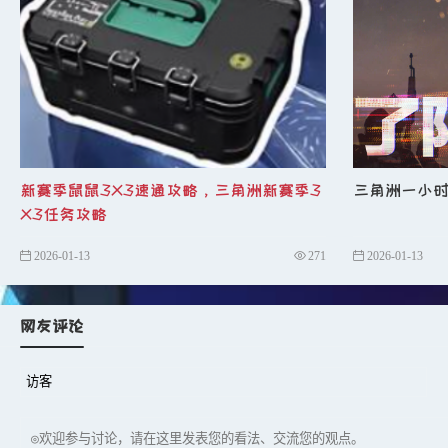
目的
：诱导敌人暴露位置或浪费弹药。
技巧
：
假动作
：在掩体后快速探头再缩回，诱使敌人开枪，
新赛季鼠鼠3X3速通攻略，三角洲新赛季3
三角洲一小时
投掷物配合
：使用烟雾弹或闪光弹制造假象，让敌人
X3任务攻略
心理博弈
：观察敌人习惯，例如喜欢在特定位置架枪
2026-01-13
271
2026-01-13
3. 跳拉：机动性突破
网友评论
原理
：利用跳跃的不可预测性突破敌方防线。
技巧
：
节奏变化
：结合走、跑、跳的节奏，避免被敌人预判