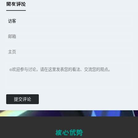
n
技术可行性说明
屏蔽CFG修改在
网友评论
技术上极为简单；CFG本身不能突破
厂商设定的功能边界。
n
反对模糊立场
若仅口头宣称“明令
禁止”却不采取实际行动，则等同于默
许玩家修改CFG，如同对非法组队护
航视而不见；不禁止即被视为支持。
本文链接：
http://zhw8888.com/?id=704
提交评论
核心优势