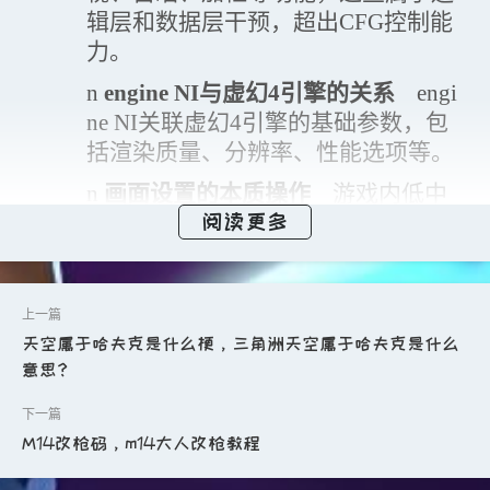
辑层和数据层干预，超出CFG控制能
力。
n
engine NI与虚幻4引擎的关系
engi
ne NI关联虚幻4引擎的基础参数，包
括渲染质量、分辨率、性能选项等。
n
画面设置的本质操作
游戏内低中
高极致画质选项即是对engine NI的修
阅读更多
改；移除物体或实现自瞄透视需底层
干预，非CFG所能达成。
l
V5实际效果分析：高亮为系统bug
天空属于哈夫克是什么梗，三角洲天空属于哈夫克是什么
n
提出质疑：为何称其为
bug？
所谓
意思？
“高亮”并非主动增强，而是画面系统
设计缺陷导致的结果。
M14改枪码，m14大人改枪教程
n
对比演示说明问题
已将几乎所有