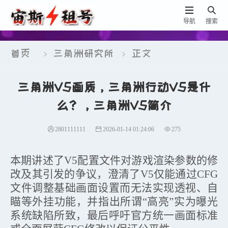


导航
搜索
首页
三角洲研究所
正文


三角洲V5画质，三角洲行动V5是什
么？，三角洲V5简介
2801111111
2026-01-14 01:24:06
275
本期讲述了
V5配置文件对游戏渲染参数的修
改及其引发的争议，澄清了V5仅能通过CFG
文件调整基础画面设置而无法实现透视、自
瞄等外挂功能，并指出所谓“高亮”实为曝光
系统缺陷所致，最后呼吁官方统一画面标准