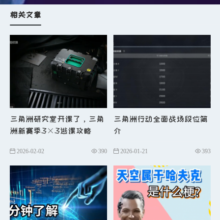
不被禁止的配置参数进行调整。
相关文章
n
关键现象展示
第二个画面为人像
最亮的情况，也是最不公平的画面表
现。
n
根本原因揭示
仅关闭自动曝光即
导致环境变暗而人物亮度不变，形成
强烈反差，此为曝光系统缺陷所致。
l
对游戏制作组的改进建议
三角洲研究室开课了，三角
三角洲行动全面战场段位简
n
一、重做曝光系统
建议琳琅天上
洲新赛季3×3逃课攻略
介
立即修改画面效果：第一，重做曝光
2026-02-02
390
2026-01-21
393
系统，解决室内看室外过曝问题；第
二，修复人物异常高亮的bug。
n
二、优化光影对比
去除杂光与反
光，缩小画面中亮部与暗部之间的差
距。