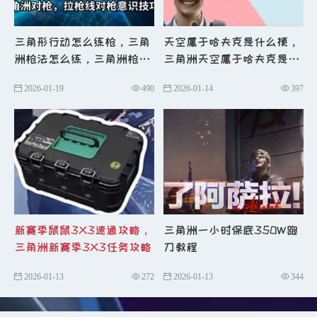
n
三、开放色彩调节选项
开放伽马
值和色彩设置，或提供官方滤镜。
三角形行动怎么练枪，三角
天空属于哈夫克是什么梗，
洲枪法怎么练，三角洲枪法
三角洲天空属于哈夫克是什
n
色彩校正的实际体验
视频呈现可
KD提示技巧
么意思？
能发灰发白，但因使用TN屏幕本身色
2026-01-19
490
2026-01-14
397
彩偏淡，经color me与伽马值调整后色
彩趋于正常。
n
游戏内置滤镜的优势
通过修改colo
r me和伽马值可在不损失帧数的前提
下实现类似滤镜效果，无需依赖外部
工具。
新赛季鼠鼠3X3速通攻略，
三角洲一小时保底350W跑
l
最终立场与诉求
三角洲新赛季3X3任务攻略
刀教程
n
明确态度：要么规范，要么禁止
2026-01-13
272
2026-01-13
344
若制作组无意改进画面效果，则应一
刀切屏蔽所有CFG文件修改。