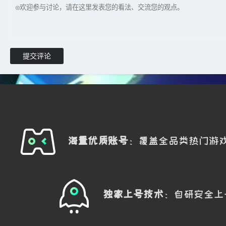
n
操作完成后从破窗跳下。
n
跳跃过程中注意左侧刷新的
燃料电池
n
吃完小店后前往大殿。
提交评论
n
若发现已被队友清空，则翻窗吃拉闸
n
注意玻璃内侧会刷新电子类大红。
n
离开变电站沿大路上行，沿途搜刮地
n
可在此处吃掉工地资源后直达军营准
l
三岔路口复活点跑法
海量优质账号
：覆盖全品类热门游
n
首先查看小军营前两个人机是否刷新
u
若存在，则代表小便殿一号位未刷
独家上号技术
：自研安全上
u
若大便店刷新大门堡，则优先吃大
n
若小军营人机未刷新，说明小便便一