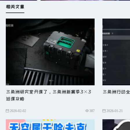
u
若有脚步，则跳过盾兵直接前往工
相关文章
l
后续路线规划（有保险）
n
快速搜刮工地物资后前往军营查看是
n
根据丢弃物资价值决定撤离方式：
u
丢弃物资价值小于
5万：建议走
丢
u
反之走常规车。
n
示例成绩：单局
6分钟收获960万，分
l
东楼无保险刷新跑法
三角洲研究室开课了，三角洲新赛季3×3
三角洲行动
n
开局不进二楼，直接前往一楼刷卡点
逃课攻略
n
先吃机箱，转身进入旁边房间清理白
2026-02-02
387
2026-01-21
n
拾取衣物后查看两张桌子：