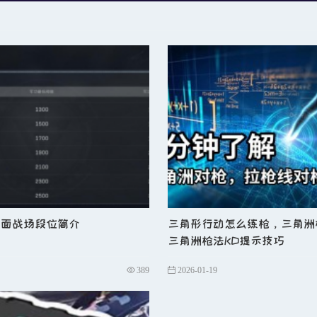
地规避风险。
否有剩余物资（
“剩饭”），若有则少量拾取。
包车
，节省时间并降低撤离失败风险。
均10万以上即为理想结果。
全面战场段位简介
三角形行动怎么练枪，三角洲
。
三角洲枪法KD提示技巧
衣服三级头人机。
389
2026-01-19