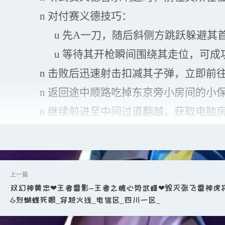
n
对付赛义德技巧：
u
先
A一刀，随后斜侧方跳跃躲避其
u
等待其开枪瞬间围绕其走位，可成
n
击败后迅速射击扣减其子弹，立即前
n
返回途中顺路吃掉东京旁小房间的小
n
继续前进至中间过道翻越，获取电脑
n
观察楼下是否已被队友清空，若已清
n
注意沙发可能刷出医疗类道具，阳台
n
获取高级储物箱后继续前行，吃掉前
n
从阳台跳下前注意监听西楼脚步声：
双幻神黄忠❤王者雷影-王者之魄心势武峰❤毁灭张飞雷神虎将
6烈蝴蝶死眼_穿越火线_电信区_四川一区_
u
若无脚步，可刀杀面前盾兵后前往