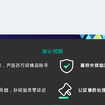
，以及航空箱旁架子上的同类型物资。
饭与医疗补给堆。
皮。
核心优势
备丢包撤离。
戏，严选百万级精品账号
高效外挂检
。
人，可优先吃变电站。
号器，秒级登录零延迟
公证售后处
便；否则优先吃小便。
号位刷人，应直接转向大便便。