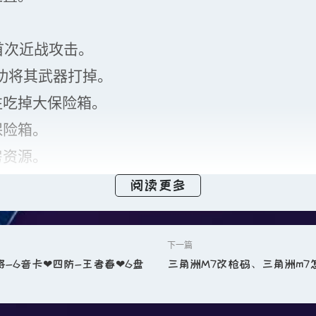
首次近战攻击。
功将其武器打掉。
往吃掉大保险箱。
保险箱。
房资源。
则直接前往阳台。
阅读更多
门旁桌上有家居物品。
方大武器箱。
-6音卡❤四防-王者春❤6盘
三角洲M7改枪码、三角洲m7
工地。