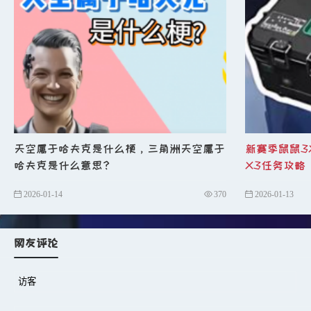
u
一张刷新电子类大红。
u
一张刷新工具材料类大红。
n
出门拾取人机盒子，上楼人机必定携
n
前往厕所跳跃下水道，吃掉水中小保
n
仔细搜刮周边房屋及散落小物资。
n
返回房间检查未拾取的衣服与行李箱
天空属于哈夫克是什么梗，三角洲天空属于
新赛季鼠鼠3
n
地板上会刷新护甲、修甲、护跟及头
哈夫克是什么意思？
X3任务攻略
n
完成后上楼进入高级屋子香房间，后
2026-01-14
370
2026-01-13
l
变电站一号位跑法
n
正常向小店方向移动，喷气结束后掏
网友评论
n
到达小店后利用左侧空调外机翻越，
n
在变电站输出时，站定右歪头即可观