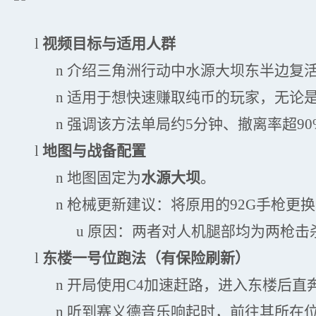
l
视频目标与适用人群
n
介绍三角洲行动中水源大坝东半边复
n
适用于想快速赚取纯币的玩家，无论
n
强调该方法单局约
5分钟、撤离率超9
l
地图与战备配置
n
地图固定为
水源大坝
。
n
枪械更新建议：将原用的
92G手枪更
u
原因：两者对人机腿部均为两枪击
l
东楼一号位跑法（有保险刷新）
n
开局使用
C4加速赶路，进入东楼后直
n
听到赛义德音乐响起时，前往其所在