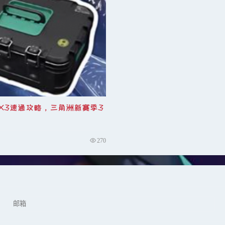
带三级子弹武器。
险。
。
X3速通攻略，三角洲新赛季3
盔。
续路线同前：吃工地
→去军营→走丢包。
270
出手枪击杀附近人机，减少技能
CD。
缩短入场时间。
察是否有人刷卡。