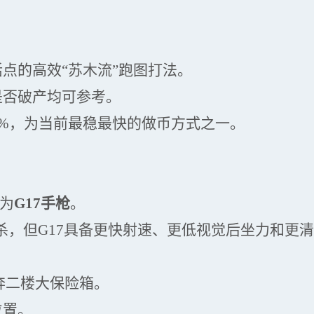
活点的高效
“苏木流”跑图打法。
是否破产均可参考。
0%，为当前最稳最快的做币方式之一。
换为
G17手枪
。
杀，但
G17具备更快射速、更低视觉后坐力和更
奔二楼大保险箱。
位置。