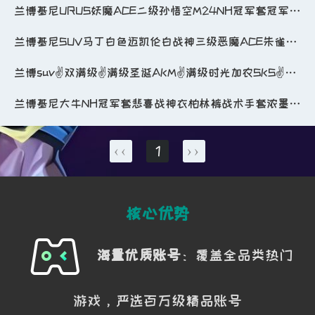
兰博基尼URUS妖魔ACE二级孙悟空M24NH冠军套冠军762战神衣王者大衣红面巾AJ红鞋悲喜背包_绝地求生_全区_全服
兰博基尼SUV马丁白色迈凯伦白战神三级恶魔ACE朱雀破碎AK韦神枫叶孙兴愍M4大衣红鞋红面巾_绝地求生_全区_全服
兰博suv✌双满级✌满级圣诞AKM✌满级时光加农SKS✌拉风龙大礼包✌大金牙✌黑鬼✌阿狸背包✌牛角✌_绝地求生_全区_全服
兰博基尼大牛NH冠军套悲喜战神衣柏林裤战术手套浓墨M4冠军762王者大衣红面巾AJ红鞋RS_绝地求生_全区_全服
‹‹
1
››
核心优势
海量优质账号
：覆盖全品类热门
游戏，严选百万级精品账号