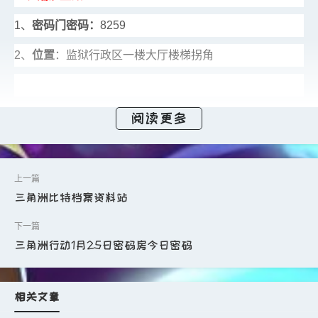
1、
密码门密码：
8259
2、
位置
：监狱行政区一楼大厅楼梯拐角
阅读更多
本文链接：
http://zhw8888.com/?id=723
三角洲比特档案资料站
三角洲行动1月25日密码房今日密码
相关文章