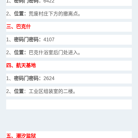
1、
密码门密码：
6422
2、
位置：
荒废村庄下方的撤离点。
三、巴克什
1、
密码门密码：
4107
2、
位置：
巴克什浴室后门处进入。
四、
航天基地
1、
密码门密码：
2624
2、
位置
：工业区组装室的二楼。
五、
潮汐监狱