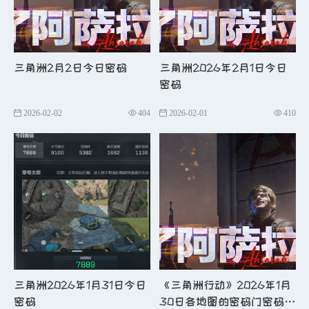
三角洲2月2日今日密码
三角洲2026年2月1日今日
密码
2026-02-02
404
2026-02-01
410
三角洲2026年1月31日今日
《三角洲行动》2026年1月
密码
30日各地图的密码门密码及