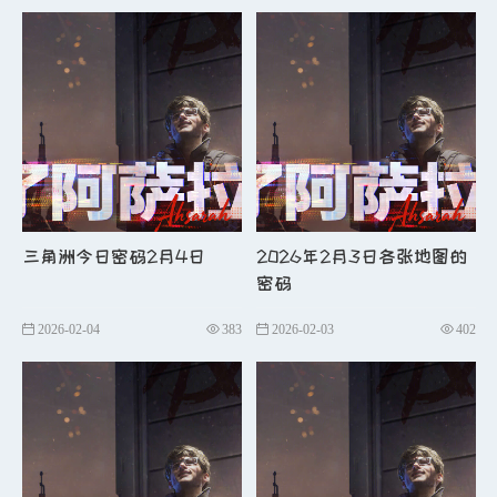
三角洲今日密码2月4日
2026年2月3日各张地图的
密码
2026-02-04
383
2026-02-03
402