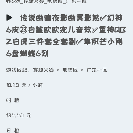
蝶6烈_穿越火线_电信区_广东一区
传说幽瞳夜影幽冥影煞✅幻神
6皮㉓白鲨欧欧宠儿音效✅星神QB
Z白虎三件套全套副✅隼炽芒小刚
6盘蝴蝶6烈
游戏区服：穿越火线 > 电信区 > 广东一区
10.20
元/小时
时 租
134.40
元
日 租