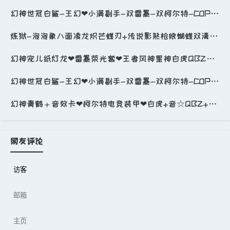
幻神世冠白鲨-王幻❤小满副手-双雷暴-双柯尔特-COPx4❤QBZ白鲨朱雀裁决毁灭音❤6烈蝴蝶❤影豹_穿越火线_电信区_重庆一区_
炼狱-泡泡象八面凌龙炽芒蝶刃+传说影煞枪娘蝴蝶双清道夫毒蜂+生化炽芒蝶刃6盘6烈+黑桃雷首发宙斯套_穿越火线_电信区_广东一区
幻神宠儿纸灯龙❤雷暴荣光套❤王者风神星神白虎QBZ❤蝶刃-隼-6盘烈❤满配挑战全装_穿越火线_网通区_北京一区_
幻神世冠白鲨-王幻❤小满副手-双雷暴-双柯尔特-COPx4❤QBZ白鲨朱雀裁决毁灭音❤6烈蝴蝶❤影豹_穿越火线_电信区_重庆一区_
幻神青鹤＋音效卡❤柯尔特电竞装甲❤白虎+音☆QBZ+音☆雷神荣耀之魄+音☆火麒麟枪娘滴滴滴滴_穿越火线_网通区_山西一区_
网友评论