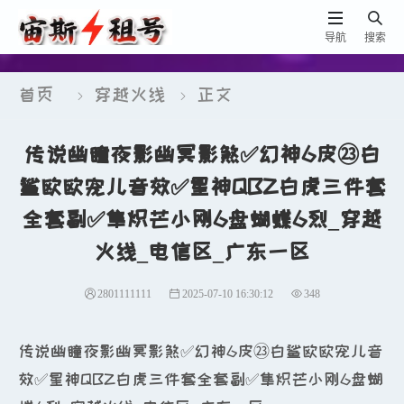


导航
搜索
首页
穿越火线
正文


传说幽瞳夜影幽冥影煞✅幻神6皮㉓白
鲨欧欧宠儿音效✅星神QBZ白虎三件套
全套副✅隼炽芒小刚6盘蝴蝶6烈_穿越
火线_电信区_广东一区
2801111111
2025-07-10 16:30:12
348
传说幽瞳夜影幽冥影煞✅幻神6皮㉓白鲨欧欧宠儿音
效✅星神QBZ白虎三件套全套副✅隼炽芒小刚6盘蝴