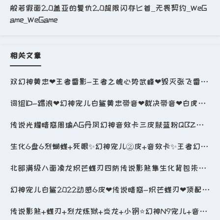
般若假面2.0盖亚的复仇2.0超限闪存匕首_无畏契约_WeG
ame_WeGame
相关文章
双幻神黄忠❤王者雷影-王者之魄心势武峰❤毁灭张飞雷神虎将-6音卡❤四防-王者春❤6盘6烈蝴蝶死眼_穿越火线_电信区_四川一区_
词组ID-踢浪❤幻神宠儿白鲨黄忠带音❤裁决带音❤白虎朱雀QBZ世冠-王者星神白虎魄❤毁灭绿豆巅峰7音_穿越火线_网通区_北京一区_
传说光耀暗裔周瑜AG丹凤幻神音效卡三皮肤蓝粉QBZ荣光星神世冠AG套朱雀七冠军五音效卡6烈3盘3炼狱_穿越火线_网通区_山西一区_
生化6盘6烈蝴蝶+死眼✨幻神宠儿②皮+音效卡✨王者幻神✨COP-2✨夜魔套✨传说光耀+辉光✨QBZ_穿越火线_电信区_安徽一区_
北部满级八面凌龙炽芒蝶刃四防传说影煞隼生化背包朱雀玄武幻影蝴蝶小钢毒蜂双面清道夫传说破晓6盘6烈7手_穿越火线_网通区_河北一区_
幻神宠儿白鲨2022动感6皮❤传说暗裔-炽芒蝶刃❤顶配副手❤风势芳薇QBZ白鲨暗星青龙火魄霜心_穿越火线_网通区_黑龙江区_
传说影煞+蝶刃+烈龙炼狱+炎龙+小钢⭐幻神N9宠儿+音效卡+星神⭐USP神工+COP⭐白虎⭐艾莉莎_穿越火线_网通区_河南一区_