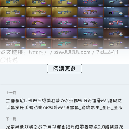
本文链接：
http://zhw8888.com/?id=641
传说
阅读更多
兰博基尼URUS四级美杜莎762玩偶SLR无信号M4拉风龙
手套发光手臂动物AK枫叶M4滑雪套_绝地求生_全区_全服
光荣异象双城之战千灵华绽创纪元归零者奇点2.0耀鳞威龙