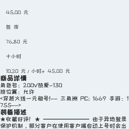
45.00
元
包 夜
76.80
元
十小时
10.20
元/小时
+
45.00
元
商品详情
角色名：200V热爱-130
时租+包夜
排位赛：允许
<
穿越火线一元租号
!-- 三角洲 PC: 1669 手游：1
租赁押金：
0.00
元
755-->
装备描述
上号方式：上号器上号
★收藏好评！★ ━━━━━━━━ 由于异地登录
保护机制，部分客户在使用客户端自动上号时会出