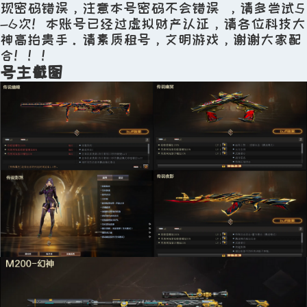
可租时间段：
0:00-24:00
现密码错误，注意本号密码不会错误 ，请多尝试5
-6次！本账号已经过虚拟财产认证，请各位科技大
距包夜开始剩：5小时46分59秒
神高抬贵手。请素质租号，文明游戏，谢谢大家配
合！！！
优惠活动：
号主截图
租4送1
温馨提示：不得使用或浏览外挂等第三方软件，违
反将会扣除相应押金及租金！
平台严禁向未成年人提供游戏账号租售服务，请勿
将账号密码分享给未成年人
立即租赁