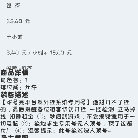
包 夜
25.60
元
十小时
3.40
元/小时
+
15.00
元
时租+包夜
商品详情
角色名：1
租赁押金：
0.00
元
排位赛：允许
装备描述
上号方式：上号器上号
【本号是平台反外挂系统专用号】绝对开不了挂
的，最后提醒各位租客切勿开挂 一经检测 立马掉
可租时间段：
0:00-24:00
线 扣除租金 ①：秒启动游戏，不会报错适用于一
切电脑 ②：绝地求生专用号无人顶号，顶了包赔
付！ ④：温馨提示：此号绝对没人顶号-
距包夜开始剩：5小时46分51秒