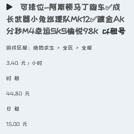
可排位-阿斯顿马丁跑车✅成
长武器小兔巡逻队MK12✅踱金AK
分秒M4幸运SKS愉悦98K
cf租号
游戏区服：绝地求生 > 全区 > 全服
3.40
元/小时
时 租
44.80
元
日 租
15.00
元