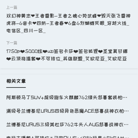
双幻神黄忠❤王者雷影-王者之魄心势武峰❤毁灭张飞雷神
虎将-6音卡❤四防-王者春❤6盘6烈蝴蝶死眼_穿越火线_
电信区_四川一区_
1750p❤️5000炫❤️uzi签名卡莎❤️签名狐狸❤️圣堂莫甘娜
❤️云顶格温套❤️不可排位_英雄联盟_艾欧尼亚_艾欧尼亚
相关文章
阿斯顿马丁SUV+超级跑车火麒麟762绿头悲喜套装柏林裤滑雪镜枫叶AJ红鞋PCS赛事礼包_绝地求生_全区_全服
满级号兰博基尼URUS四级异色恶魔ACE悲喜战神衣柏林裤手套吴彦祖面容王者大衣红面巾AJ红鞋枫叶_绝地求生_全区_全服
兰博基尼URUS三级美杜莎762牛头人AUG悲喜战神衣柏林裤战术手套NH冠军套红面巾AJ红鞋_绝地求生_全区_全服
电玩主播套➕可排位✴️已购PLUS+⚡98K玩具⚛️SKS➕M4⚡AK✅绝地求生_绝地求生_全区_全服