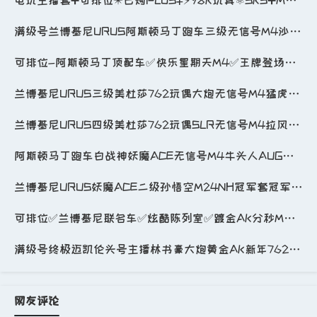
满级号兰博基尼URUS阿斯顿马丁跑车三级无信号M4沙悟净套装红面巾AJ红鞋枫叶M4_绝地求生_全区_全服
可排位-阿斯顿马丁顶配车✅快乐星期天M4✅王牌登场SLR✅异色无信号M4魔女之力M762幸运骑士SK_绝地求生_全区_全服
兰博基尼URUS三级美杜莎762玩偶大炮无信号M4猛虎98K狼头M249无重力MPK5悲喜NH冠军套_绝地求生_全区_全服
兰博基尼URUS四级美杜莎762玩偶SLR无信号M4拉风龙手套发光手臂动物AK枫叶M4滑雪套_绝地求生_全区_全服
阿斯顿马丁跑车白战神妖魔ACE无信号M4牛头人AUG四级恶魔ACE无重力MP5猪八戒孙悟空套枫叶滑雪_绝地求生_全区_全服
兰博基尼URUS妖魔ACE二级孙悟空M24NH冠军套冠军762战神衣王者大衣红面巾AJ红鞋悲喜背包_绝地求生_全区_全服
可排位✅兰博基尼联名车✅炫酷陈列室✅踱金AK分秒M4幸运SKS愉悦102k_绝地求生_全区_全服_1
满级号终极迈凯伦头号主播林书豪大炮黄金AK新年762枫叶M4计数98K_绝地求生_全区_全服
网友评论