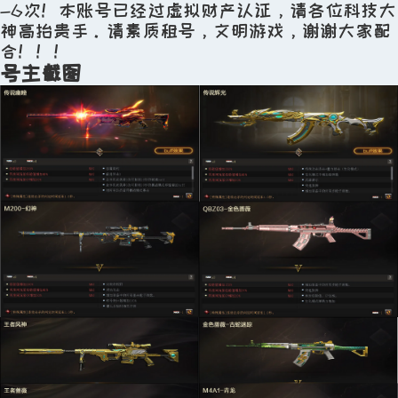
-6次！本账号已经过虚拟财产认证，请各位科技大
距包夜开始剩：5小时46分59秒
神高抬贵手。请素质租号，文明游戏，谢谢大家配
合！！！
优惠活动：
号主截图
租4送1
温馨提示：不得使用或浏览外挂等第三方软件，违
反将会扣除相应押金及租金！
平台严禁向未成年人提供游戏账号租售服务，请勿
将账号密码分享给未成年人
立即租赁