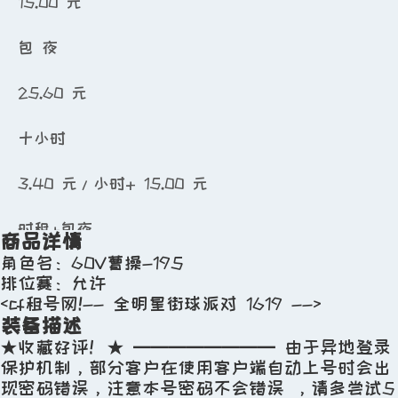
15.00
元
包 夜
25.60
元
十小时
3.40
元/小时
+
15.00
元
时租+包夜
商品详情
角色名：60V曹操-195
租赁押金：
0.00
元
排位赛：允许
<
cf租号网
!-- 全明星街球派对 1619 -->
上号方式：上号器上号
装备描述
★收藏好评！★ ━━━━━━━━ 由于异地登录
可租时间段：
0:00-24:00
保护机制，部分客户在使用客户端自动上号时会出
现密码错误，注意本号密码不会错误 ，请多尝试5