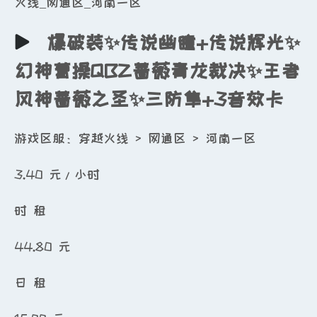
火线_网通区_河南一区
爆破装✨传说幽瞳+传说辉光✨
幻神曹操QBZ蔷薇青龙裁决✨王者
风神蔷薇之圣✨三防隼+3音效卡
游戏区服：穿越火线 > 网通区 > 河南一区
3.40
元/小时
时 租
44.80
元
日 租