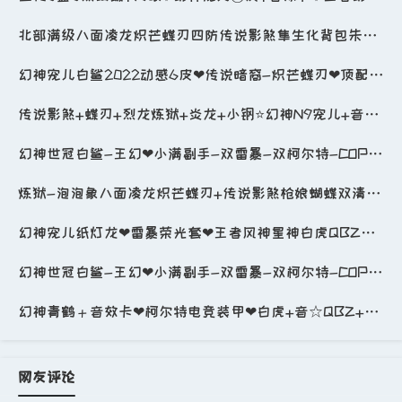
北部满级八面凌龙炽芒蝶刃四防传说影煞隼生化背包朱雀玄武幻影蝴蝶小钢毒蜂双面清道夫传说破晓6盘6烈7手_穿越火线_网通区_河北一区_
幻神宠儿白鲨2022动感6皮❤传说暗裔-炽芒蝶刃❤顶配副手❤风势芳薇QBZ白鲨暗星青龙火魄霜心_穿越火线_网通区_黑龙江区_
传说影煞+蝶刃+烈龙炼狱+炎龙+小钢⭐幻神N9宠儿+音效卡+星神⭐USP神工+COP⭐白虎⭐艾莉莎_穿越火线_网通区_河南一区_
幻神世冠白鲨-王幻❤小满副手-双雷暴-双柯尔特-COPx4❤QBZ白鲨朱雀裁决毁灭音❤6烈蝴蝶❤影豹_穿越火线_电信区_重庆一区_
炼狱-泡泡象八面凌龙炽芒蝶刃+传说影煞枪娘蝴蝶双清道夫毒蜂+生化炽芒蝶刃6盘6烈+黑桃雷首发宙斯套_穿越火线_电信区_广东一区
幻神宠儿纸灯龙❤雷暴荣光套❤王者风神星神白虎QBZ❤蝶刃-隼-6盘烈❤满配挑战全装_穿越火线_网通区_北京一区_
幻神世冠白鲨-王幻❤小满副手-双雷暴-双柯尔特-COPx4❤QBZ白鲨朱雀裁决毁灭音❤6烈蝴蝶❤影豹_穿越火线_电信区_重庆一区_
幻神青鹤＋音效卡❤柯尔特电竞装甲❤白虎+音☆QBZ+音☆雷神荣耀之魄+音☆火麒麟枪娘滴滴滴滴_穿越火线_网通区_山西一区_
网友评论