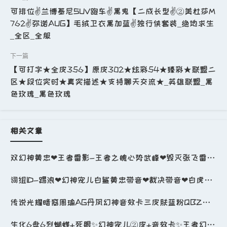
可排位✌兰博基尼SUV跑车✌黑鬼【二成长型✌②美杜莎M
762✌弥诺AUG】毛绒卫衣黑加蓝✌独行侠套装_绝地求生
_全区_全服
【可打字★全皮356】原皮302★炫彩54★臻彩★联盟二
区★段位实时★真实描述★支持聊天交流★_英雄联盟_黑
色玫瑰_黑色玫瑰
相关文章
双幻神黄忠❤王者雷影-王者之魄心势武峰❤毁灭张飞雷神虎将-6音卡❤四防-王者春❤6盘6烈蝴蝶死眼_穿越火线_电信区_四川一区_
词组ID-踢浪❤幻神宠儿白鲨黄忠带音❤裁决带音❤白虎朱雀QBZ世冠-王者星神白虎魄❤毁灭绿豆巅峰7音_穿越火线_网通区_北京一区_
传说光耀暗裔周瑜AG丹凤幻神音效卡三皮肤蓝粉QBZ荣光星神世冠AG套朱雀七冠军五音效卡6烈3盘3炼狱_穿越火线_网通区_山西一区_
生化6盘6烈蝴蝶+死眼✨幻神宠儿②皮+音效卡✨王者幻神✨COP-2✨夜魔套✨传说光耀+辉光✨QBZ_穿越火线_电信区_安徽一区_