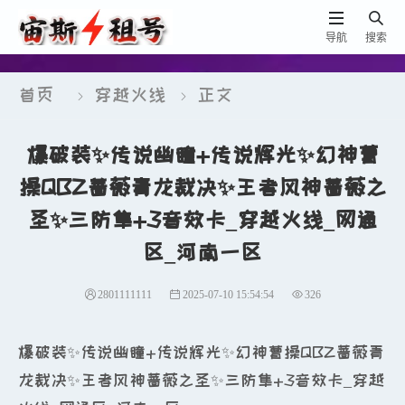


导航
搜索
首页
穿越火线
正文


爆破装✨传说幽瞳+传说辉光✨幻神曹
操QBZ蔷薇青龙裁决✨王者风神蔷薇之
圣✨三防隼+3音效卡_穿越火线_网通
区_河南一区
2801111111
2025-07-10 15:54:54
326
爆破装✨传说幽瞳+传说辉光✨幻神曹操QBZ蔷薇青
龙裁决✨王者风神蔷薇之圣✨三防隼+3音效卡_穿越