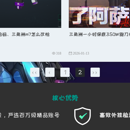
枪码、三角洲m7怎么改枪
三角洲一小时保底350W跑刀
318
2026-01-13
‹‹
‹
1
2
››
核心优势
戏，严选百万级精品账号
高效外挂检